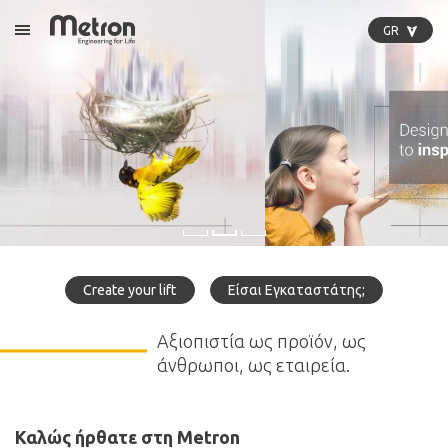
GR
Open Menu
GR
EN
DE
PL
IT
Create your lift
Είσαι Εγκαταστάτης;
Αξιοπιστία ως προϊόν, ως
άνθρωποι, ως εταιρεία.
Καλώς ήρθατε στη Metron