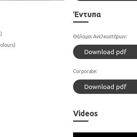
Προδιαγραφές
Έντυπα
Κάσωμα & Πλευρές:
Anthracit
)
Θάλαμοι Ανελκυστήρων:
Στοιχεία Design:
Ambre Gold (
olours)
Download pdf
Δάπεδο:
Πλακάκι Velvet Grey
Οροφή:
Moon
Corporate:
Κομβιοδόχος:
MN
Download pdf
Κουπαστή:
Moon
Videos