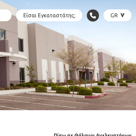
Είσαι Εγκαταστάτης;
GR
GR
EN
DE
PL
IT
Πίσω σε Θάλαμοι Ανελκυστήρων