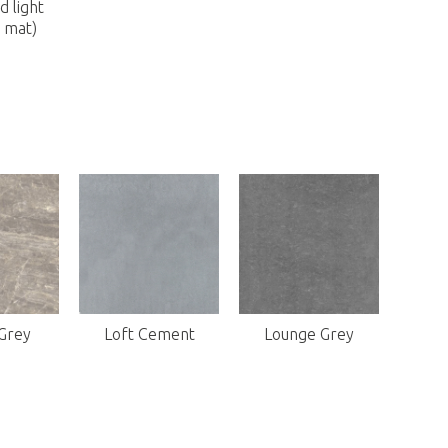
 light
 mat)
 Grey
Loft Cement
Lounge Grey