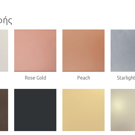
φής
Rose Gold
Peach
Starligh