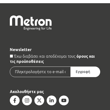
Newsletter
Terms
Έχω διαβάσει και αποδέχομαι τους
όρους και
τις προϋποθέσεις
Email
Εγγραφή
Ακολουθήστε μας
Facebook
Instagram
Twitter
Linkedin
Youtube