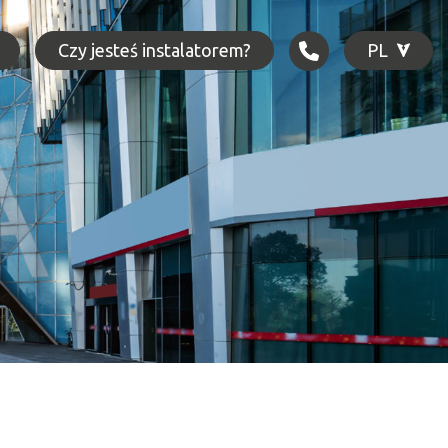
Czy jesteś instalatorem?
PL
GR
EN
DE
PL
IT